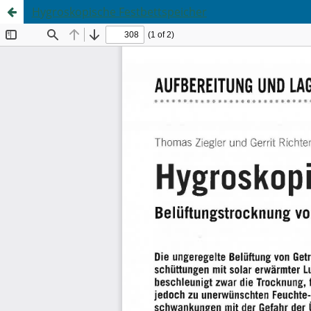
Hygroskopische Festbettspeicher