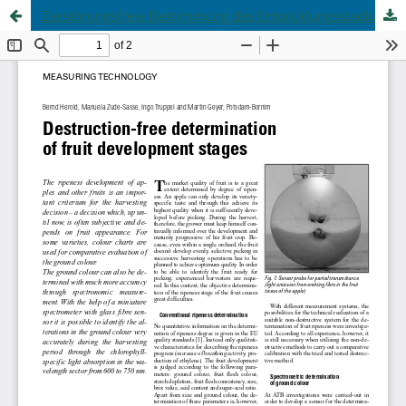
Zerstörungsfreie Bestimmung des Entwicklungsstadiums von Obst