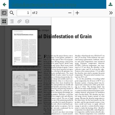
Getreideentwesung mit Solarenergie