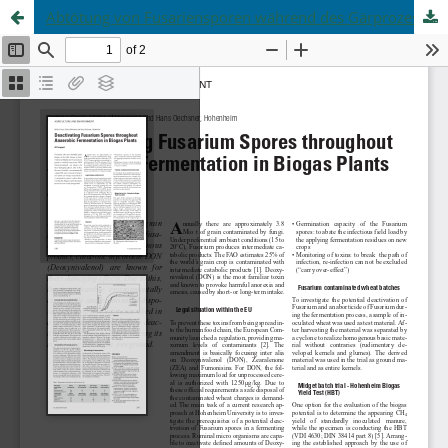
Abtötung von Fusariensporen während des Gärprozesses in Biogasanlagen - Ein Ausblick