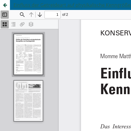
Einfluss der Getreideart auf physikalische Kenngröß