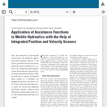
Einsatzmöglichkeiten von Positions- und Geschwindigkeitssensoren in der Mobilhydraulik