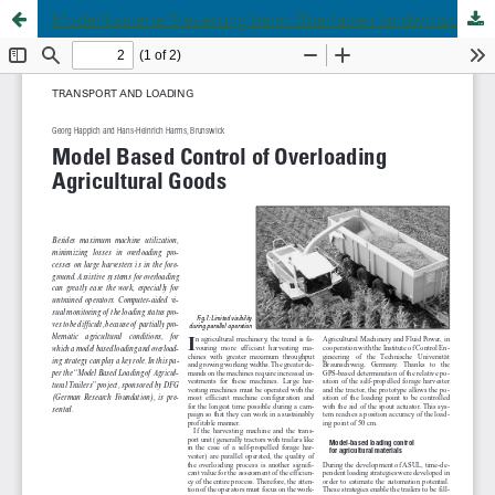
Modellbasierte Steuerung beim Überladen landwirtschaftlicher Güter