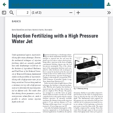
Injektionsdüngung mit Hochdruckwasserstrahl