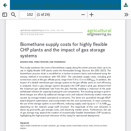
Biomethanbereitstellungskosten für hochflexible BHKW und der Einfluss eines Gasspeichers