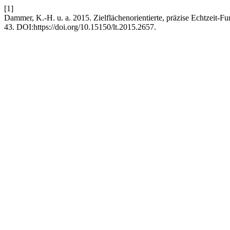
[1]
Dammer, K.-H. u. a. 2015. Zielflächenorientierte, präzise Echtzeit-Fu
43. DOI:https://doi.org/10.15150/lt.2015.2657.