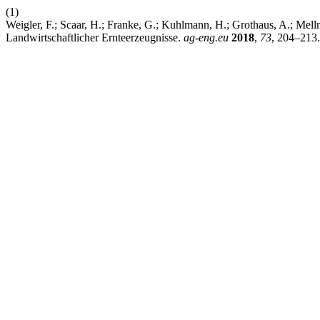
(1)
Weigler, F.; Scaar, H.; Franke, G.; Kuhlmann, H.; Grothaus, A.; Me
Landwirtschaftlicher Ernteerzeugnisse.
ag-eng.eu
2018
,
73
, 204–213.