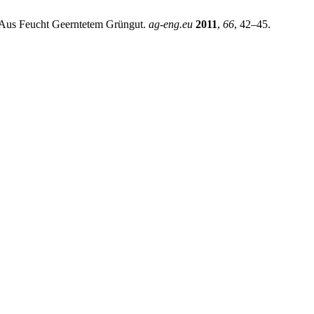
s Aus Feucht Geerntetem Grüngut.
ag-eng.eu
2011
,
66
, 42–45.