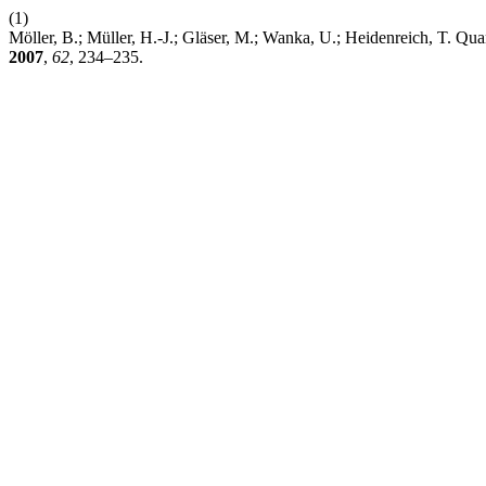
(1)
Möller, B.; Müller, H.-J.; Gläser, M.; Wanka, U.; Heidenreich, T. Qu
2007
,
62
, 234–235.