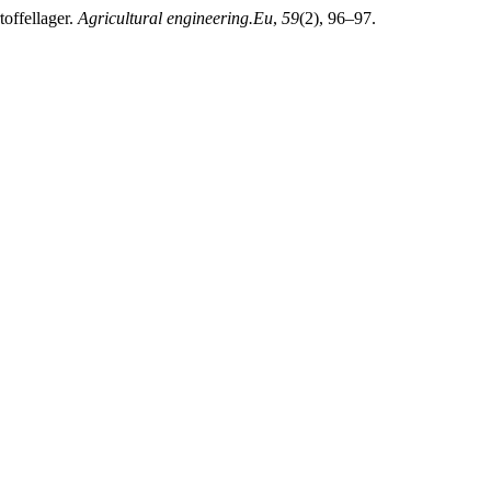
toffellager.
Agricultural engineering.Eu
,
59
(2), 96–97.