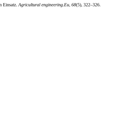
n Einsatz.
Agricultural engineering.Eu
,
68
(5), 322–326.