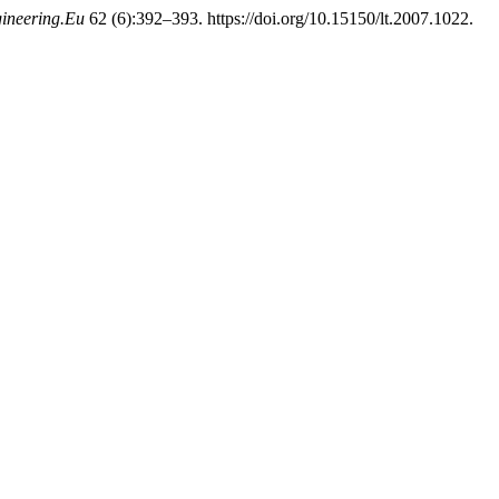
gineering.Eu
62 (6):392–393. https://doi.org/10.15150/lt.2007.1022.