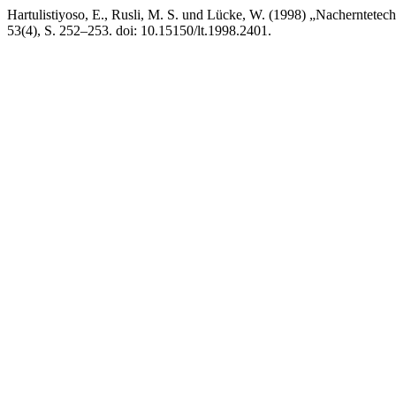
Hartulistiyoso, E., Rusli, M. S. und Lücke, W. (1998) „Nacherntete
53(4), S. 252–253. doi: 10.15150/lt.1998.2401.