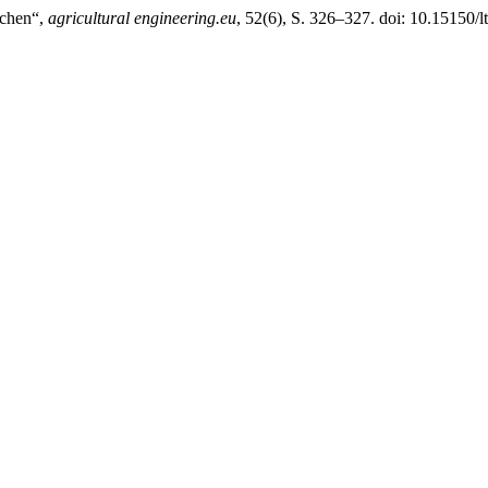
ächen“,
agricultural engineering.eu
, 52(6), S. 326–327. doi: 10.15150/l