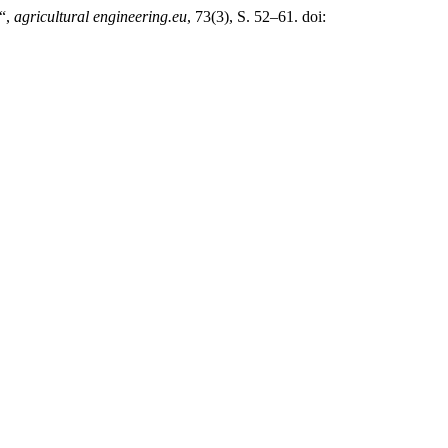
n“,
agricultural engineering.eu
, 73(3), S. 52–61. doi: