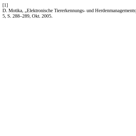
[1]
D. Motika, „Elektronische Tiererkennungs- und Herdenmanagementsy
5, S. 288–289, Okt. 2005.