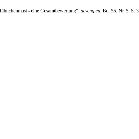
r Hähnchenmast - eine Gesamtbewertung“,
ag-eng.eu
, Bd. 55, Nr. 5, S.