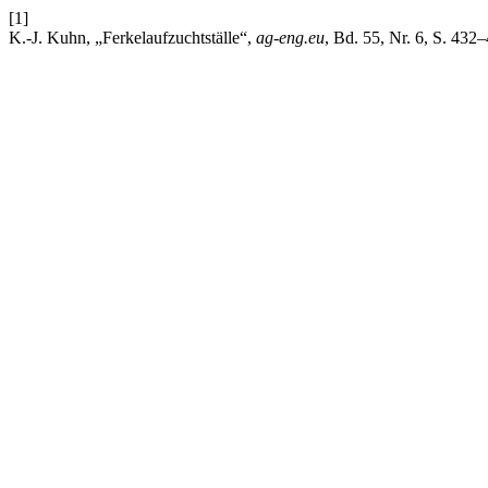
[1]
K.-J. Kuhn, „Ferkelaufzuchtställe“,
ag-eng.eu
, Bd. 55, Nr. 6, S. 432