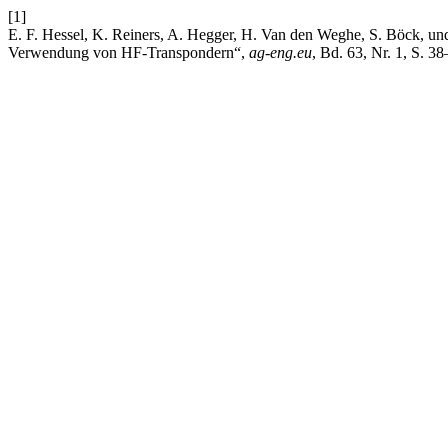
[1]
E. F. Hessel, K. Reiners, A. Hegger, H. Van den Weghe, S. Böck, un
Verwendung von HF-Transpondern“,
ag-eng.eu
, Bd. 63, Nr. 1, S. 3