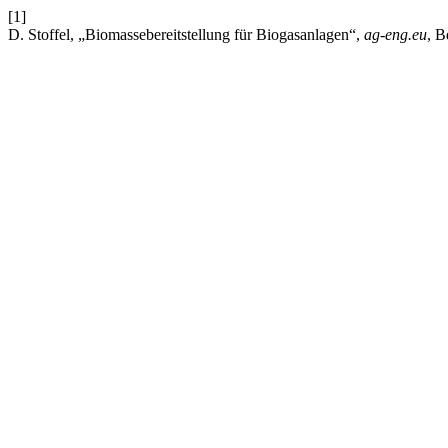
[1]
D. Stoffel, „Biomassebereitstellung für Biogasanlagen“,
ag-eng.eu
, B