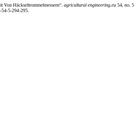
gkeit Von Häckseltrommelmessern“.
agricultural engineering.eu
54, no. 5
9-54-5-294-295.