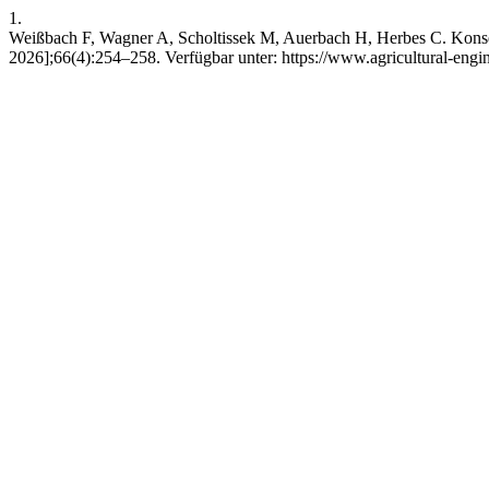
1.
Weißbach F, Wagner A, Scholtissek M, Auerbach H, Herbes C. Konservi
2026];66(4):254–258. Verfügbar unter: https://www.agricultural-engi