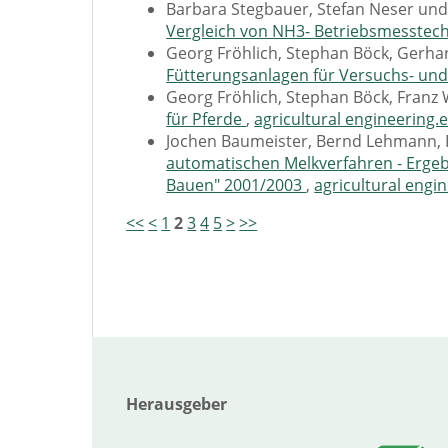
Barbara Stegbauer, Stefan Neser un
Vergleich von NH3- Betriebsmesstec
Georg Fröhlich, Stephan Böck, Gerha
Fütterungsanlagen für Versuchs- und
Georg Fröhlich, Stephan Böck, Franz
für Pferde
,
agricultural engineering.e
Jochen Baumeister, Bernd Lehmann, 
automatischen Melkverfahren - Erge
Bauen" 2001/2003
,
agricultural engin
<<
<
1
2
3
4
5
>
>>
Herausgeber