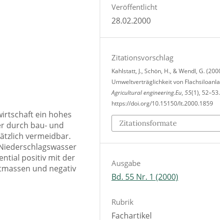
Veröffentlicht
28.02.2000
Zitationsvorschlag
Kahlstatt, J., Schön, H., & Wendl, G. (200
Umweltverträglichkeit von Flachsiloanl
Agricultural engineering.Eu
,
55
(1), 52–53.
https://doi.org/10.15150/lt.2000.1859
owirtschaft ein hohes
Zitationsformate
er durch bau- und
tzlich vermeidbar.
 Niederschlagswasser
tial positiv mit der
Ausgabe
estmassen und negativ
Bd. 55 Nr. 1 (2000)
Rubrik
Fachartikel