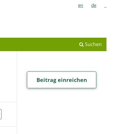
en
de
_
Suchen
Beitrag einreichen