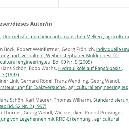
eser/dieses Autor/in
n,
Umtriebsformen beim automatischen Melken
,
agricultura
n Böck, Robert Weinfurtner, Georg Fröhlich,
Individuelle un
tung und -verhalten - Weihenstephaner Muldennest für
icultural engineering.eu: Bd. 60 Nr. 5 (2005)
 Hans Schön, Bodo Wachs,
Hydrauliköle auf Rapsölbasis
,
. 3 (1997)
einer Link, Gerhard Rödel, Franz Wendling, Georg Wendl,
rsteuerung für Exaktversuche
,
agricultural engineering.eu:
Hans Schön, Karl Maurer, Thomas Wilharm,
Standardisierun
eu: Bd. 52 Nr. 2 (1997)
n Thurner, Georg Wendl, Wiebke Icken, Rudolf Preisinger,
egung von Legehennen mit RFID-Erkennung
,
agricultural