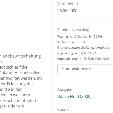
Veröffentlicht
26.06.2000
Zitationsvorschlag
Wagner, A., & Seufert, H. (2000).
Verfahrenskosten der
Grünlandbewirtschaftung.
Agricultural
engineering.Eu
,
55
(3), 230–235.
nlandbewirtschaftung
https://doi.org/10.15150/lt.2000.1891
es
t sich auf die
Zitationsformate
ünland. Hierbei sollen
eantwortet werden. Im
 der Erfassung der
nitte in der
Ausgabe
den, in welchem
Bd. 55 Nr. 3 (2000)
e Flächeneinheiten
gert oder die
Rubrik