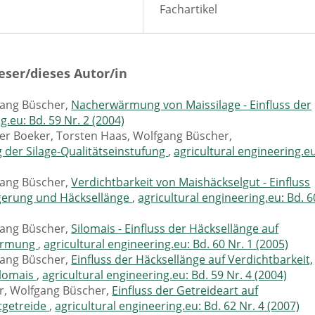
Fachartikel
eser/dieses Autor/in
gang Büscher,
Nacherwärmung von Maissilage - Einfluss der
g.eu: Bd. 59 Nr. 2 (2004)
ter Boeker, Torsten Haas, Wolfgang Büscher,
 der Silage-Qualitätseinstufung
,
agricultural engineering.eu
gang Büscher,
Verdichtbarkeit von Maishäckselgut - Einfluss
gerung und Häcksellänge
,
agricultural engineering.eu: Bd. 6
gang Büscher,
Silomais - Einfluss der Häcksellänge auf
wärmung
,
agricultural engineering.eu: Bd. 60 Nr. 1 (2005)
gang Büscher,
Einfluss der Häcksellänge auf Verdichtbarkeit,
ilomais
,
agricultural engineering.eu: Bd. 59 Nr. 4 (2004)
, Wolfgang Büscher,
Einfluss der Getreideart auf
tgetreide
,
agricultural engineering.eu: Bd. 62 Nr. 4 (2007)