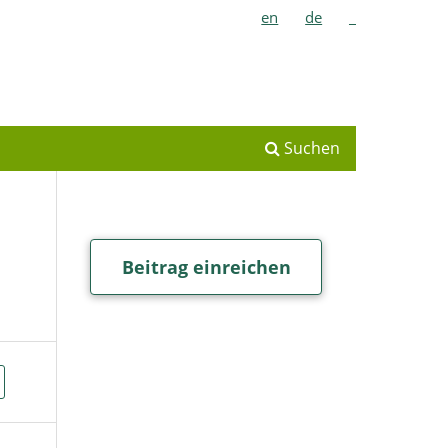
en
de
_
Suchen
Beitrag einreichen