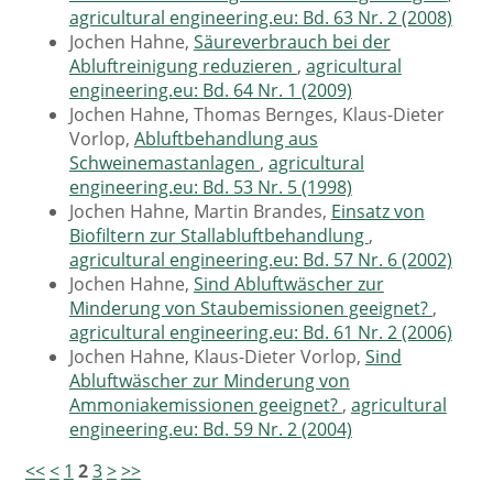
agricultural engineering.eu: Bd. 63 Nr. 2 (2008)
Jochen Hahne,
Säureverbrauch bei der
Abluftreinigung reduzieren
,
agricultural
engineering.eu: Bd. 64 Nr. 1 (2009)
Jochen Hahne, Thomas Bernges, Klaus-Dieter
Vorlop,
Abluftbehandlung aus
Schweinemastanlagen
,
agricultural
engineering.eu: Bd. 53 Nr. 5 (1998)
Jochen Hahne, Martin Brandes,
Einsatz von
Biofiltern zur Stallabluftbehandlung
,
agricultural engineering.eu: Bd. 57 Nr. 6 (2002)
Jochen Hahne,
Sind Abluftwäscher zur
Minderung von Staubemissionen geeignet?
,
agricultural engineering.eu: Bd. 61 Nr. 2 (2006)
Jochen Hahne, Klaus-Dieter Vorlop,
Sind
Abluftwäscher zur Minderung von
Ammoniakemissionen geeignet?
,
agricultural
engineering.eu: Bd. 59 Nr. 2 (2004)
<<
<
1
2
3
>
>>