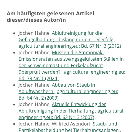
Am häufigsten gelesenen Artikel
dieser/dieses Autor/in
Jochen Hahne,
Abluftreinigung für die
Geflügelhaltung – bislang nur ein Teilerfolg
,
agricultural engineering.eu: Bd. 67 Nr. 3 (2012)
Jochen Hahne,
Müssen die Ammoniak-
Emissionsraten aus zwangsgelüfteten Ställen in
der Schweinemast und Ferkelaufzucht
überprüft werden?
,
agricultural engineering.eu:
Bd. 79 Nr. 1 (2024)
Jochen Hahne,
Abbau von Staub in
Abluftwäschern
,
agricultural engineering.eu:
Bd. 64 Nr. 2 (2009)
Jochen Hahne,
Aktuelle Entwicklung der
Abluftreinigung in der Tierhaltung
,
agricultural
engineering.eu: Bd. 62 Nr. 3 (2007)
Jochen Hahne, Wilfried Asendorf,
Staub- und
Partikelabscheidung bei Tierhaltungsanlagen
,