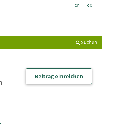
en
de
_
Suchen
Beitrag einreichen
n