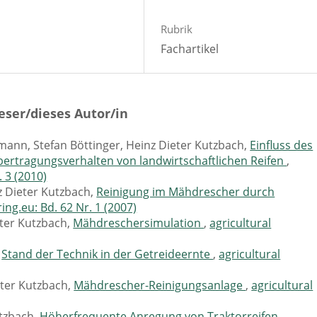
Rubrik
Fachartikel
eser/dieses Autor/in
mann, Stefan Böttinger, Heinz Dieter Kutzbach,
Einfluss des
bertragungsverhalten von landwirtschaftlichen Reifen
,
. 3 (2010)
z Dieter Kutzbach,
Reinigung im Mähdrescher durch
ing.eu: Bd. 62 Nr. 1 (2007)
eter Kutzbach,
Mähdreschersimulation
,
agricultural
,
Stand der Technik in der Getreideernte
,
agricultural
eter Kutzbach,
Mähdrescher-Reinigungsanlage
,
agricultural
utzbach,
Höherfrequente Anregung von Traktorreifen
,