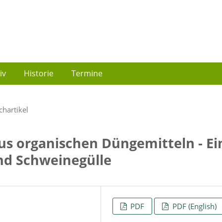
iv
Historie
Termine
chartikel
s organischen Düngemitteln - Ei
und Schweinegülle
PDF
PDF (English)