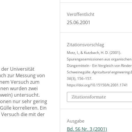
Veröffentlicht
25.06.2001
Zitationsvorschlag
Motz, I., & Kutzbach, H. D. (2001).
Spurengasemissionen aus organischen
Düngemitteln - Ein Vergleich von Rinder
der Universität
Schweinegülle.
Agricultural engineering.
such zur Messung von
56
(3), 156–157.
einem Versuch zum
https://doi.org/10.15150/lt.2001.1741
onen wurden zwei
hwein) untersucht.
Zitationsformate
ionen nur sehr gering
lle korrelieren. Ein
 Versuch die mit der
Ausgabe
Bd. 56 Nr. 3 (2001)