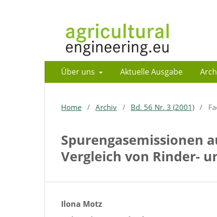
Über uns
Aktuelle Ausgabe
Arch
Home
/
Archiv
/
Bd. 56 Nr. 3 (2001)
/
Fa
Spurengasemissionen au
Vergleich von Rinder- 
Ilona Motz