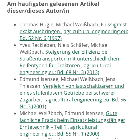
Am häufigsten gelesenen Artikel
dieser/dieses Autor/in
Thomas Hügle, Michael Weißbach,
Flüssigmist
exakt ausbringen
,
agricultural engineering.eu:
Bd. 52 Nr. 6 (1997)
Yves Reckleben, Niels Schäfer, Michael
Weißbach,
Steigerung der Effizienz bei
Straßentransporten mit unterschiedlichen
Reifentypen für Traktoren
,
agricultural
engineering.eu: Bd. 68 Nr. 3 (2013)
Edmund Isensee, Michael Weißbach, Jens
Thiessen,
Vergleich von lastschaltbarem und
eines stufenlosem Getriebe bei schwerer
Zugarbeit
,
agricultural engineering.eu: Bd. 56
Nr. 3 (2001)
Michael Weißbach, Edmund Isensee,
Gute
fachliche Praxis beim Einsatz leistungsfähiger
Erntetechnik – Teil 1
,
agricultural
engineering.eu: Bd. 55 Nr. 1 (2000)