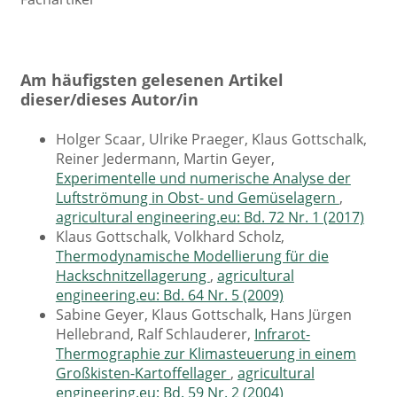
Am häufigsten gelesenen Artikel
dieser/dieses Autor/in
Holger Scaar, Ulrike Praeger, Klaus Gottschalk,
Reiner Jedermann, Martin Geyer,
Experimentelle und numerische Analyse der
Luftströmung in Obst- und Gemüselagern
,
agricultural engineering.eu: Bd. 72 Nr. 1 (2017)
Klaus Gottschalk, Volkhard Scholz,
Thermodynamische Modellierung für die
Hackschnitzellagerung
,
agricultural
engineering.eu: Bd. 64 Nr. 5 (2009)
Sabine Geyer, Klaus Gottschalk, Hans Jürgen
Hellebrand, Ralf Schlauderer,
Infrarot-
Thermographie zur Klimasteuerung in einem
Großkisten-Kartoffellager
,
agricultural
engineering.eu: Bd. 59 Nr. 2 (2004)