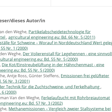
eser/dieses Autor/in
 Van den Weghe,
Partikelabscheidetechnologie für
ttel
,
agricultural engineering.eu: Bd. 66 Nr. 5 (2011)
tälle für Schweine – Worauf in Norddeutschland Wert gele
 55 Nr. 1 (2000)
 den Weghe,
Der Volierenstall für Legehennen - eine sinnvol
cultural engineering.eu: Bd. 55 Nr. 5 (2000)
,
Die Kot/Einstreubelüftung in der Hähnchenmast - eine
neering.eu: Bd. 55 Nr. 5 (2000)
, Antje Ross, Günter Steffens,
Emissionen frei gelüfteter
. 56 Nr. 3 (2001)
der Technik für die Zuchtschweine- und Ferkelhaltung
,
. 6 (2000)
erman Van den Weghe,
Ferkelaufzucht mit Rohrbreiautomat
engineering.eu: Bd. 57 Nr. 3 (2002)
eghe,
Methanemissionen – Vergleich zweier Stallsysteme bei