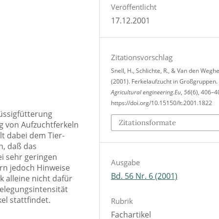
Veröffentlicht
17.12.2001
Zitationsvorschlag
Snell, H., Schlichte, R., & Van den Weghe
(2001). Ferkelaufzucht in Großgruppen.
Agricultural engineering.Eu
,
56
(6), 406–4
https://doi.org/10.15150/lt.2001.1822
üssigfütterung
Zitationsformate
g von Aufzuchtferkeln
t dabei dem Tier-
n, daß das
i sehr geringen
Ausgabe
ern jedoch Hinweise
Bd. 56 Nr. 6 (2001)
 alleine nicht dafür
elegungsintensität
l stattfindet.
Rubrik
Fachartikel