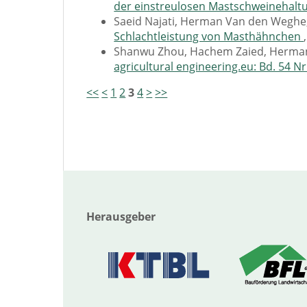
der einstreulosen Mastschweinehal
Saeid Najati, Herman Van den Weghe
Schlachtleistung von Masthähnchen
Shanwu Zhou, Hachem Zaied, Herma
agricultural engineering.eu: Bd. 54 Nr
<<
<
1
2
3
4
>
>>
Herausgeber