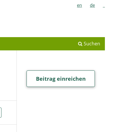
en
de
_
Suchen
Beitrag einreichen