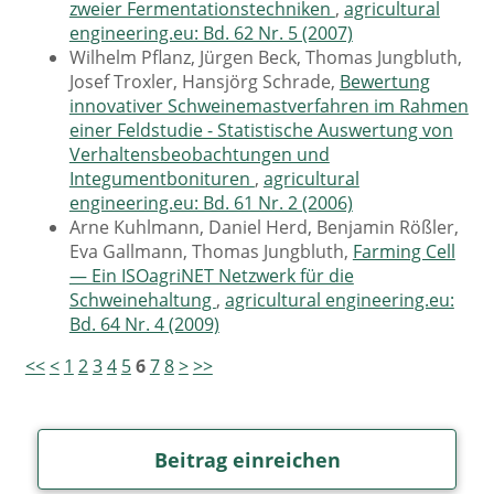
zweier Fermentationstechniken
,
agricultural
engineering.eu: Bd. 62 Nr. 5 (2007)
Wilhelm Pflanz, Jürgen Beck, Thomas Jungbluth,
Josef Troxler, Hansjörg Schrade,
Bewertung
innovativer Schweinemastverfahren im Rahmen
einer Feldstudie - Statistische Auswertung von
Verhaltensbeobachtungen und
Integumentbonituren
,
agricultural
engineering.eu: Bd. 61 Nr. 2 (2006)
Arne Kuhlmann, Daniel Herd, Benjamin Rößler,
Eva Gallmann, Thomas Jungbluth,
Farming Cell
— Ein ISOagriNET Netzwerk für die
Schweinehaltung
,
agricultural engineering.eu:
Bd. 64 Nr. 4 (2009)
<<
<
1
2
3
4
5
6
7
8
>
>>
Beitrag einreichen