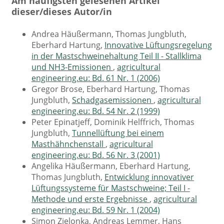
Am häufigsten gelesenen Artikel
dieser/dieses Autor/in
Andrea Häußermann, Thomas Jungbluth,
Eberhard Hartung,
Innovative Lüftungsregelung
in der Mastschweinehaltung Teil II - Stallklima
und NH3-Emissionen
,
agricultural
engineering.eu: Bd. 61 Nr. 1 (2006)
Gregor Brose, Eberhard Hartung, Thomas
Jungbluth,
Schadgasemissionen
,
agricultural
engineering.eu: Bd. 54 Nr. 2 (1999)
Peter Epinatjeff, Dominik Helffrich, Thomas
Jungbluth,
Tunnellüftung bei einem
Masthähnchenstall
,
agricultural
engineering.eu: Bd. 56 Nr. 3 (2001)
Angelika Häußermann, Eberhard Hartung,
Thomas Jungbluth,
Entwicklung innovativer
Lüftungssysteme für Mastschweine; Teil I -
Methode und erste Ergebnisse
,
agricultural
engineering.eu: Bd. 59 Nr. 1 (2004)
Simon Zielonka, Andreas Lemmer, Hans