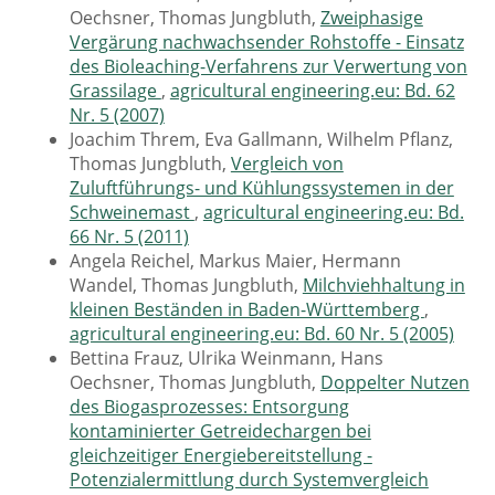
Oechsner, Thomas Jungbluth,
Zweiphasige
Vergärung nachwachsender Rohstoffe - Einsatz
des Bioleaching-Verfahrens zur Verwertung von
Grassilage
,
agricultural engineering.eu: Bd. 62
Nr. 5 (2007)
Joachim Threm, Eva Gallmann, Wilhelm Pflanz,
Thomas Jungbluth,
Vergleich von
Zuluftführungs- und Kühlungssystemen in der
Schweinemast
,
agricultural engineering.eu: Bd.
66 Nr. 5 (2011)
Angela Reichel, Markus Maier, Hermann
Wandel, Thomas Jungbluth,
Milchviehhaltung in
kleinen Beständen in Baden-Württemberg
,
agricultural engineering.eu: Bd. 60 Nr. 5 (2005)
Bettina Frauz, Ulrika Weinmann, Hans
Oechsner, Thomas Jungbluth,
Doppelter Nutzen
des Biogasprozesses: Entsorgung
kontaminierter Getreidechargen bei
gleichzeitiger Energiebereitstellung -
Potenzialermittlung durch Systemvergleich