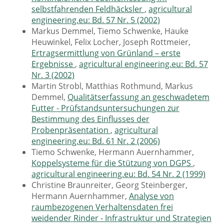
selbstfahrenden Feldhäcksler
,
agricultural
engineering.eu: Bd. 57 Nr. 5 (2002)
Markus Demmel, Tiemo Schwenke, Hauke
Heuwinkel, Felix Locher, Joseph Rottmeier,
Ertragsermittlung von Grünland – erste
Ergebnisse
,
agricultural engineering.eu: Bd. 57
Nr. 3 (2002)
Martin Strobl, Matthias Rothmund, Markus
Demmel,
Qualitätserfassung an geschwadetem
Futter - Prüfstandsuntersuchungen zur
Bestimmung des Einflusses der
Probenpräsentation
,
agricultural
engineering.eu: Bd. 61 Nr. 2 (2006)
Tiemo Schwenke, Hermann Auernhammer,
Koppelsysteme für die Stützung von DGPS
,
agricultural engineering.eu: Bd. 54 Nr. 2 (1999)
Christine Braunreiter, Georg Steinberger,
Hermann Auernhammer,
Analyse von
raumbezogenen Verhaltensdaten frei
weidender Rinder - Infrastruktur und Strategien