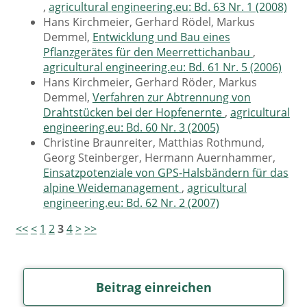
,
agricultural engineering.eu: Bd. 63 Nr. 1 (2008)
Hans Kirchmeier, Gerhard Rödel, Markus
Demmel,
Entwicklung und Bau eines
Pflanzgerätes für den Meerrettichanbau
,
agricultural engineering.eu: Bd. 61 Nr. 5 (2006)
Hans Kirchmeier, Gerhard Röder, Markus
Demmel,
Verfahren zur Abtrennung von
Drahtstücken bei der Hopfenernte
,
agricultural
engineering.eu: Bd. 60 Nr. 3 (2005)
Christine Braunreiter, Matthias Rothmund,
Georg Steinberger, Hermann Auernhammer,
Einsatzpotenziale von GPS-Halsbändern für das
alpine Weidemanagement
,
agricultural
engineering.eu: Bd. 62 Nr. 2 (2007)
<<
<
1
2
3
4
>
>>
Beitrag einreichen