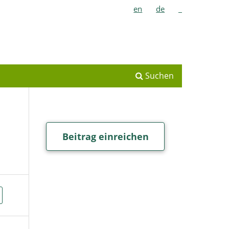
en
de
_
Suchen
Beitrag einreichen