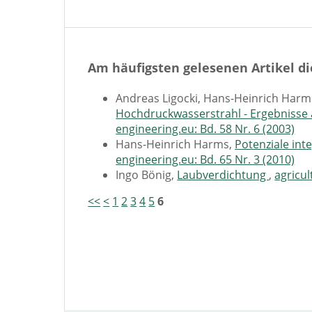
Am häufigsten gelesenen Artikel di
Andreas Ligocki, Hans-Heinrich Harm
Hochdruckwasserstrahl - Ergebnisse
engineering.eu: Bd. 58 Nr. 6 (2003)
Hans-Heinrich Harms,
Potenziale int
engineering.eu: Bd. 65 Nr. 3 (2010)
Ingo Bönig,
Laubverdichtung
,
agricul
<<
<
1
2
3
4
5
6