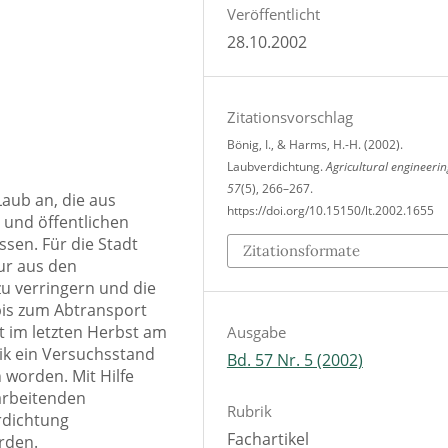
Veröffentlicht
28.10.2002
Zitationsvorschlag
Bönig, I., & Harms, H.-H. (2002).
Laubverdichtung.
Agricultural engineerin
57
(5), 266–267.
Laub an, die aus
https://doi.org/10.15150/lt.2002.1655
und öffentlichen
sen. Für die Stadt
Zitationsformate
nur aus den
 verringern und die
is zum Abtransport
st im letzten Herbst am
Ausgabe
ik ein Versuchsstand
Bd. 57 Nr. 5 (2002)
worden. Mit Hilfe
arbeitenden
Rubrik
rdichtung
Fachartikel
rden.