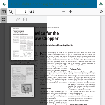
Eine Zuführeinrichtung für Mähdrescherhäcksler