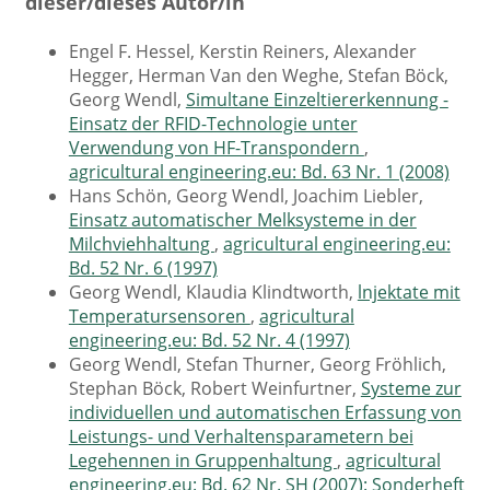
dieser/dieses Autor/in
Engel F. Hessel, Kerstin Reiners, Alexander
Hegger, Herman Van den Weghe, Stefan Böck,
Georg Wendl,
Simultane Einzeltiererkennung -
Einsatz der RFID-Technologie unter
Verwendung von HF-Transpondern
,
agricultural engineering.eu: Bd. 63 Nr. 1 (2008)
Hans Schön, Georg Wendl, Joachim Liebler,
Einsatz automatischer Melksysteme in der
Milchviehhaltung
,
agricultural engineering.eu:
Bd. 52 Nr. 6 (1997)
Georg Wendl, Klaudia Klindtworth,
lnjektate mit
Temperatursensoren
,
agricultural
engineering.eu: Bd. 52 Nr. 4 (1997)
Georg Wendl, Stefan Thurner, Georg Fröhlich,
Stephan Böck, Robert Weinfurtner,
Systeme zur
individuellen und automatischen Erfassung von
Leistungs- und Verhaltensparametern bei
Legehennen in Gruppenhaltung
,
agricultural
engineering.eu: Bd. 62 Nr. SH (2007): Sonderheft