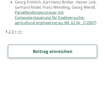
Georg Fröhlich, Karl-Heinz Bröker, Heiner Link,
Gerhard Rödel, Franz Wendling, Georg Wendl,
Parzellendüngerstreuer mit
Computersteuerung für Exaktversuche
,
agricultural engineering.eu: Bd. 62 Nr. 3 (2007)
1
2
3
>
>>
Beitrag einreichen