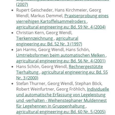
(2007)
Rupert Geischeder, Hans Kirchmeier, Georg
Wendl, Markus Demmel,
Praxiserprobung eines
vierreihigen Kartoffelsammelroders
,
agricultural engineering.eu: Bd. 59 Nr. 4 (2004)
Christian Kern, Georg Wendl,
Tierkennzeichnung
,
agricultural
engineering.eu: Bd. 52 Nr. 3 (1997)
Jan Harms, Georg Wendl, Hans Schön,
Umtriebsformen beim automatischen Melken
,
agricultural engineering.eu: Bd. 56 Nr. 4 (2001)
Hans Schön, Georg Wendl,
Rechnergestützte
Tierhaltung
,
agricultural engineering.eu: Bd. 55
Nr. 3 (2000)
Stefan Thurner, Georg Wendl, Stephan Böck,
Robert Weinfurtner, Georg Fröhlich,
Individuelle
und automatische Erfassung von Legeleistung
und -verhalten - Weihenstephaner Muldennest
für Legehennen in Gruppenhaltung
,
agricultural engineering.eu: Bd. 60 Nr. 5 (2005)