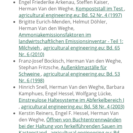
Engel Friederike Arkenau, Steffen Kaiser,
Herman Van den Weghe,
Kompoststall im Test
,
agricultural engineering.eu: Bd. 52 Nr. 4 (1997)
Brigitte Eurich-Menden, Helmut Döhler,
Herman Van den Weghe,
Ammoniakemissionsfaktoren im
landwirtschaftlichen Emissionsinventar - Teil 1:
Milchvieh
,
agricultural engineering.eu: Bd. 65
Nr. 6 (2010)
Franz-Josef Bockisch, Herman Van den Weghe,
Stephan Fritzsche,
Außenklimaställe für
Schweine
,
agricultural engineering.eu: Bd. 53
Nr. 6 (1998)
Hinrich Snell, Herman Van den Weghe, Barbara
Kamphues, Engel Hessel, Wolfgang Lücke,
Einstreulose Haltesysteme im Abferkelbereich I
,
agricultural engineering.eu: Bd. 58 Nr. 4 (2003)
Kerstin Reiners, Engel F. Hessel, Herman Van
den Weghe,
Öffnen von Buchtentrennwänden
bei der Haltung von ferkelführenden Sauen im
Kastenstand
,
agricultural engineering.eu: Bd.