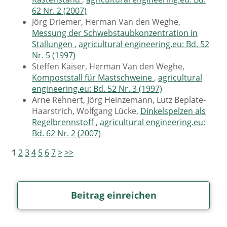
62 Nr. 2 (2007)
Jörg Driemer, Herman Van den Weghe,
Messung der Schwebstaubkonzentration in
Stallungen
,
agricultural engineering.eu: Bd. 52
Nr. 5 (1997)
Steffen Kaiser, Herman Van den Weghe,
Kompoststall für Mastschweine
,
agricultural
engineering.eu: Bd. 52 Nr. 3 (1997)
Arne Rehnert, Jörg Heinzemann, Lutz Beplate-
Haarstrich, Wolfgang Lücke,
Dinkelspelzen als
Regelbrennstoff
,
agricultural engineering.eu:
Bd. 62 Nr. 2 (2007)
1
2
3
4
5
6
7
>
>>
Beitrag einreichen