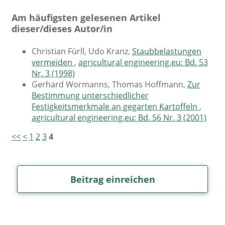
Am häufigsten gelesenen Artikel
dieser/dieses Autor/in
Christian Fürll, Udo Kranz,
Staubbelastungen
vermeiden
,
agricultural engineering.eu: Bd. 53
Nr. 3 (1998)
Gerhard Wormanns, Thomas Hoffmann,
Zur
Bestimmung unterschiedlicher
Festigkeitsmerkmale an gegarten Kartoffeln
,
agricultural engineering.eu: Bd. 56 Nr. 3 (2001)
<<
<
1
2
3
4
Beitrag einreichen