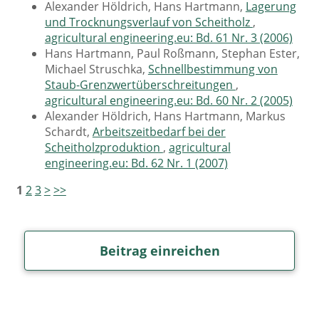
Alexander Höldrich, Hans Hartmann,
Lagerung
und Trocknungsverlauf von Scheitholz
,
agricultural engineering.eu: Bd. 61 Nr. 3 (2006)
Hans Hartmann, Paul Roßmann, Stephan Ester,
Michael Struschka,
Schnellbestimmung von
Staub-Grenzwertüberschreitungen
,
agricultural engineering.eu: Bd. 60 Nr. 2 (2005)
Alexander Höldrich, Hans Hartmann, Markus
Schardt,
Arbeitszeitbedarf bei der
Scheitholzproduktion
,
agricultural
engineering.eu: Bd. 62 Nr. 1 (2007)
1
2
3
>
>>
Beitrag einreichen