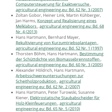
Computersteuerung für Exaktversuche
,
agricultural engineering.eu: Bd. 62 Nr. 3 (2007)
Zoltan Gobor, Heiner Link, Martin Kühberger,
Jan Harms,
Konzept und Realisierung eines
Melklabors
,
agricultural engineering.eu: Bd. 68
Nr. 4 (2013)
Hans Hartmann, Bernhard Mayer,
Rekultivierung von Kurzumtriebsplantagen
,
agricultural engineering.eu: Bd. 52 Nr. 1 (1997)
Thorsten Böhm, Hans Hartmann,
Bestimmung
der Schüttdichte von Biomassebrennstoffen
,
agricultural engineering.eu: Bd. 60 Nr. 3 (2005)
Alexander Höldrich, Hans Hartmann,
Arbeitsschwereuntersuchungen zur
Scheitholzproduktion
,
agricultural
engineering.eu: Bd. 62 Nr. 2 (2007)
Hans Hartmann, Peter Turowski, Susanne
Kiener,
Elektrostatische Staubabscheider für
Holz-Kleinfeuerungen
,
agricultural
engineering.eu: Bd. 65 Nr. 5 (2010)