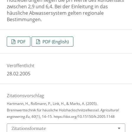
Holzfeuerungen liegen die pH Werte des Kondensats
zwischen 2,9 und 6,4. Bei der Einleitung in das
häusliche Abwassersystem gelten regionale
Bestimmungen.
PDF
PDF (English)
Veröffentlicht
28.02.2005
Zitationsvorschlag
Hartmann, H., Roßmann, P., Link, H., & Marks, A. (2005).
Brennwerttechnik für häusliche Holzhackschnitzelkessel.
Agricultural
engineering.Eu
,
60
(1), 14–15. https://doi.org/10.15150/lt.2005.1148
Zitationsformate