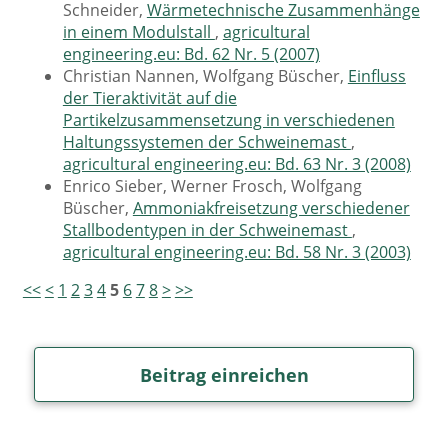
Schneider,
Wärmetechnische Zusammenhänge
in einem Modulstall
,
agricultural
engineering.eu: Bd. 62 Nr. 5 (2007)
Christian Nannen, Wolfgang Büscher,
Einfluss
der Tieraktivität auf die
Partikelzusammensetzung in verschiedenen
Haltungssystemen der Schweinemast
,
agricultural engineering.eu: Bd. 63 Nr. 3 (2008)
Enrico Sieber, Werner Frosch, Wolfgang
Büscher,
Ammoniakfreisetzung verschiedener
Stallbodentypen in der Schweinemast
,
agricultural engineering.eu: Bd. 58 Nr. 3 (2003)
<<
<
1
2
3
4
5
6
7
8
>
>>
Beitrag einreichen