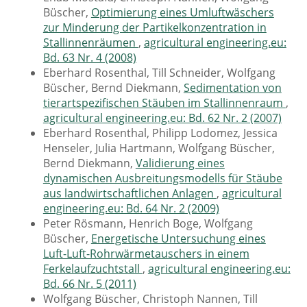
Büscher,
Optimierung eines Umluftwäschers
zur Minderung der Partikelkonzentration in
Stallinnenräumen
,
agricultural engineering.eu:
Bd. 63 Nr. 4 (2008)
Eberhard Rosenthal, Till Schneider, Wolfgang
Büscher, Bernd Diekmann,
Sedimentation von
tierartspezifischen Stäuben im Stallinnenraum
,
agricultural engineering.eu: Bd. 62 Nr. 2 (2007)
Eberhard Rosenthal, Philipp Lodomez, Jessica
Henseler, Julia Hartmann, Wolfgang Büscher,
Bernd Diekmann,
Validierung eines
dynamischen Ausbreitungsmodells für Stäube
aus landwirtschaftlichen Anlagen
,
agricultural
engineering.eu: Bd. 64 Nr. 2 (2009)
Peter Rösmann, Henrich Boge, Wolfgang
Büscher,
Energetische Untersuchung eines
Luft-Luft-Rohrwärmetauschers in einem
Ferkelaufzuchtstall
,
agricultural engineering.eu:
Bd. 66 Nr. 5 (2011)
Wolfgang Büscher, Christoph Nannen, Till