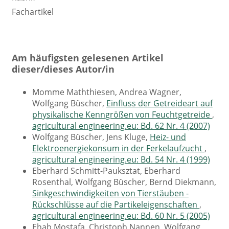
Fachartikel
Am häufigsten gelesenen Artikel
dieser/dieses Autor/in
Momme Maththiesen, Andrea Wagner,
Wolfgang Büscher,
Einfluss der Getreideart auf
physikalische Kenngrößen von Feuchtgetreide
,
agricultural engineering.eu: Bd. 62 Nr. 4 (2007)
Wolfgang Büscher, Jens Kluge,
Heiz- und
Elektroenergiekonsum in der Ferkelaufzucht
,
agricultural engineering.eu: Bd. 54 Nr. 4 (1999)
Eberhard Schmitt-Pauksztat, Eberhard
Rosenthal, Wolfgang Büscher, Bernd Diekmann,
Sinkgeschwindigkeiten von Tierstäuben -
Rückschlüsse auf die Partikeleigenschaften
,
agricultural engineering.eu: Bd. 60 Nr. 5 (2005)
Ehab Mostafa, Christoph Nannen, Wolfgang