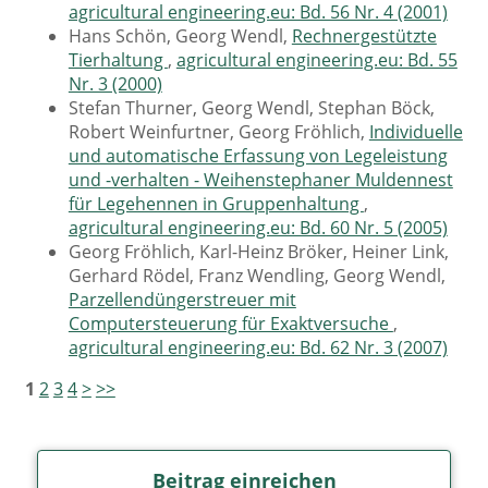
agricultural engineering.eu: Bd. 56 Nr. 4 (2001)
Hans Schön, Georg Wendl,
Rechnergestützte
Tierhaltung
,
agricultural engineering.eu: Bd. 55
Nr. 3 (2000)
Stefan Thurner, Georg Wendl, Stephan Böck,
Robert Weinfurtner, Georg Fröhlich,
Individuelle
und automatische Erfassung von Legeleistung
und -verhalten - Weihenstephaner Muldennest
für Legehennen in Gruppenhaltung
,
agricultural engineering.eu: Bd. 60 Nr. 5 (2005)
Georg Fröhlich, Karl-Heinz Bröker, Heiner Link,
Gerhard Rödel, Franz Wendling, Georg Wendl,
Parzellendüngerstreuer mit
Computersteuerung für Exaktversuche
,
agricultural engineering.eu: Bd. 62 Nr. 3 (2007)
1
2
3
4
>
>>
Beitrag einreichen