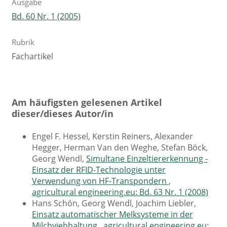
Ausgabe
Bd. 60 Nr. 1 (2005)
Rubrik
Fachartikel
Am häufigsten gelesenen Artikel
dieser/dieses Autor/in
Engel F. Hessel, Kerstin Reiners, Alexander
Hegger, Herman Van den Weghe, Stefan Böck,
Georg Wendl,
Simultane Einzeltiererkennung -
Einsatz der RFID-Technologie unter
Verwendung von HF-Transpondern
,
agricultural engineering.eu: Bd. 63 Nr. 1 (2008)
Hans Schön, Georg Wendl, Joachim Liebler,
Einsatz automatischer Melksysteme in der
Milchviehhaltung
,
agricultural engineering.eu: