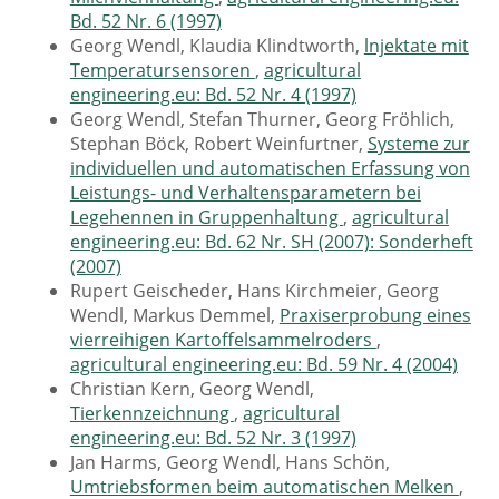
Bd. 52 Nr. 6 (1997)
Georg Wendl, Klaudia Klindtworth,
lnjektate mit
Temperatursensoren
,
agricultural
engineering.eu: Bd. 52 Nr. 4 (1997)
Georg Wendl, Stefan Thurner, Georg Fröhlich,
Stephan Böck, Robert Weinfurtner,
Systeme zur
individuellen und automatischen Erfassung von
Leistungs- und Verhaltensparametern bei
Legehennen in Gruppenhaltung
,
agricultural
engineering.eu: Bd. 62 Nr. SH (2007): Sonderheft
(2007)
Rupert Geischeder, Hans Kirchmeier, Georg
Wendl, Markus Demmel,
Praxiserprobung eines
vierreihigen Kartoffelsammelroders
,
agricultural engineering.eu: Bd. 59 Nr. 4 (2004)
Christian Kern, Georg Wendl,
Tierkennzeichnung
,
agricultural
engineering.eu: Bd. 52 Nr. 3 (1997)
Jan Harms, Georg Wendl, Hans Schön,
Umtriebsformen beim automatischen Melken
,