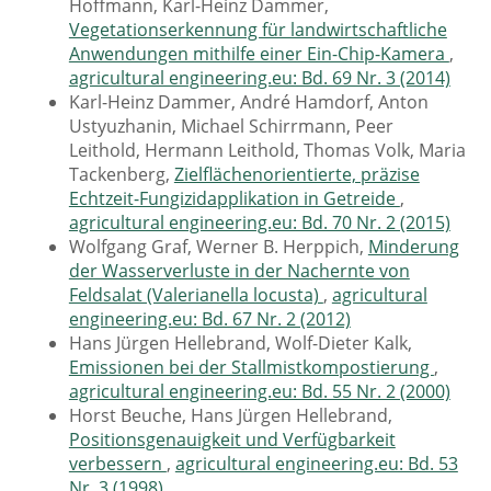
Hoffmann, Karl-Heinz Dammer,
Vegetationserkennung für landwirtschaftliche
Anwendungen mithilfe einer Ein-Chip-Kamera
,
agricultural engineering.eu: Bd. 69 Nr. 3 (2014)
Karl-Heinz Dammer, André Hamdorf, Anton
Ustyuzhanin, Michael Schirrmann, Peer
Leithold, Hermann Leithold, Thomas Volk, Maria
Tackenberg,
Zielflächenorientierte, präzise
Echtzeit-Fungizidapplikation in Getreide
,
agricultural engineering.eu: Bd. 70 Nr. 2 (2015)
Wolfgang Graf, Werner B. Herppich,
Minderung
der Wasserverluste in der Nachernte von
Feldsalat (Valerianella locusta)
,
agricultural
engineering.eu: Bd. 67 Nr. 2 (2012)
Hans Jürgen Hellebrand, Wolf-Dieter Kalk,
Emissionen bei der Stallmistkompostierung
,
agricultural engineering.eu: Bd. 55 Nr. 2 (2000)
Horst Beuche, Hans Jürgen Hellebrand,
Positionsgenauigkeit und Verfügbarkeit
verbessern
,
agricultural engineering.eu: Bd. 53
Nr. 3 (1998)