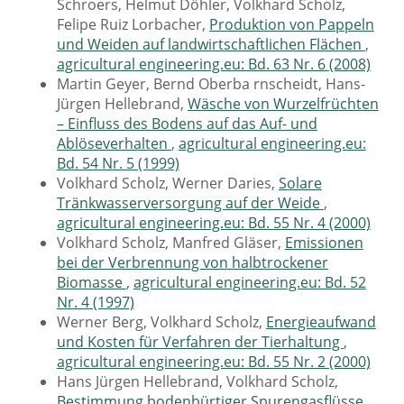
Schroers, Helmut Döhler, Volkhard Scholz,
Felipe Ruiz Lorbacher,
Produktion von Pappeln
und Weiden auf landwirtschaftlichen Flächen
,
agricultural engineering.eu: Bd. 63 Nr. 6 (2008)
Martin Geyer, Bernd Oberba rnscheidt, Hans-
Jürgen Hellebrand,
Wäsche von Wurzelfrüchten
– Einfluss des Bodens auf das Auf- und
Ablöseverhalten
,
agricultural engineering.eu:
Bd. 54 Nr. 5 (1999)
Volkhard Scholz, Werner Daries,
Solare
Tränkwasserversorgung auf der Weide
,
agricultural engineering.eu: Bd. 55 Nr. 4 (2000)
Volkhard Scholz, Manfred Gläser,
Emissionen
bei der Verbrennung von halbtrockener
Biomasse
,
agricultural engineering.eu: Bd. 52
Nr. 4 (1997)
Werner Berg, Volkhard Scholz,
Energieaufwand
und Kosten für Verfahren der Tierhaltung
,
agricultural engineering.eu: Bd. 55 Nr. 2 (2000)
Hans Jürgen Hellebrand, Volkhard Scholz,
Bestimmung bodenbürtiger Spurengasflüsse