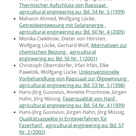
Thermischer Aufschluss von Rapssaat
,
agricultural engineering.eu: Bd. 54 Nr. 5 (1999)
Mahasin Ahmed, Wolfgang Lücke,
Getreideentwesung mit Solarenergie
,
agricultural engineering.eu: Bd. 60 Nr. 4 (2005)
Monika Cwiklinski, Dieter von Hörsten,
Wolfgang Lücke, Gerhard Wolf,
Alternativen zur
chemischen Beizung
,
agricultural
engineering.eu: Bd. 56 Nr. 1 (2001)
Christoph Oberndorfer, lrfan lrfan, Elke
Pawelzik, Wolfgang Lücke,
Unkonventionelle
Vorbehandlung von Rapssaat zur Ölgewinnung
,
agricultural engineering.eu: Bd. 53 Nr. 5 (1998)
Hans-Jörg Gusovius, Annette Prochnow, Jürgen
Hahn, Jörg Müssig,
Faserqualität von Hanf
,
agricultural engineering.eu: Bd. 54 Nr. 4 (1999)
Hans-Jörg Gusovius, Jürgen Hahn, Jörg Müssig,
Qualitätsaspekte in Ernteverfahren für
Faserhanf
,
agricultural engineering.eu: Bd. 57
Nr. 2 (2002)