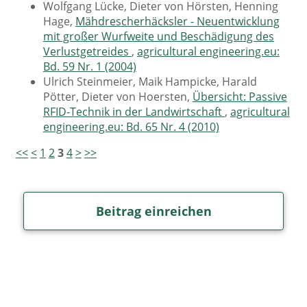
Wolfgang Lücke, Dieter von Hörsten, Henning
Hage,
Mähdrescherhäcksler - Neuentwicklung
mit großer Wurfweite und Beschädigung des
Verlustgetreides
,
agricultural engineering.eu:
Bd. 59 Nr. 1 (2004)
Ulrich Steinmeier, Maik Hampicke, Harald
Pötter, Dieter von Hoersten,
Übersicht: Passive
RFID-Technik in der Landwirtschaft
,
agricultural
engineering.eu: Bd. 65 Nr. 4 (2010)
<<
<
1
2
3
4
>
>>
Beitrag einreichen