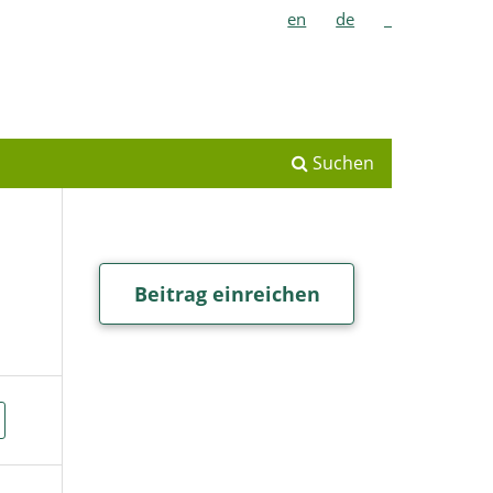
en
de
_
Suchen
Beitrag einreichen