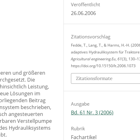
Veröffentlicht
26.06.2006
Zitationsvorschlag
Fedde, T., Lang, T., & Harms, H.-H. (2006
adaptives Hydrauliksystem für Traktore
Agricultural engineering.Eu
,
61
(3), 130–1
https://doi.org/10.15150/lt.2006.1073
tleren und größeren
Zitationsformate
rchgesetzt. Die
nsichtlich Leistung,
 neue Lösungen im
orliegenden Beitrag
Ausgabe
omsystem beschrieben,
Bd. 61 Nr. 3 (2006)
isch angesteuerten
erbaren Verstellpumpe
des Hydrauliksystems
Rubrik
bt.
Fachartikel