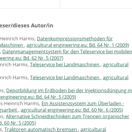
eser/dieses Autor/in
-Heinrich Harms,
Datenkompressionsmethoden für
 Maschinen
,
agricultural engineering.eu: Bd. 64 Nr. 1 (2009)
,
Datenmanagementsystem für den Teleservice bei mobile
eering.eu: Bd. 62 Nr. 5 (2007)
einrich Harms,
Teleservice bei Landmaschinen
,
agricultural
einrich Harms,
Teleservice bei Landmaschinen
,
agricultural
ms,
Depotbildung im Erdboden bei der Injektionsdüngung m
 engineering.eu: Bd. 64 Nr. 5 (2009)
ans-Heinrich Harms,
Ein Assistenzsystem zum Überladen -
gsarbeit
,
agricultural engineering.eu: Bd. 60 Nr. 6 (2005)
ms,
Alternative Schneidtechniken zum Trennen organischer
. 60 Nr. 5 (2005)
s,
Traktoren automatisch bremsen
,
agricultural