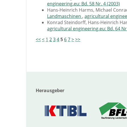
engineering.eu: Bd. 58 Nr. 4 (2003)
Hans-Heinrich Harms, Michael Conra
Landmaschinen
,
agricultural enginee
Konrad Steindorff, Hans-Heinrich H
agricultural engineering.eu: Bd. 64 Nr
<<
<
1
2
3
4
5
6
7
>
>>
Herausgeber