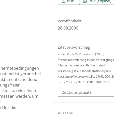
PDF
PDF (English)
Veröffentlicht
28.08.2006
Zitationsvorschlag
Zude, M., & McRoberts, N. (2006).
Prozessoptimierung in der Versorgungs
frischer Produkte - Die Basis sind
Nacherntebedingungen
zerstörungsfreie Inhaltsstoffanalysen.
ustand ist gerade bei
Agricultural engineering.Eu
,
61
(4), 204–2
dukten entscheidend
https://doi.org/10.15150/lt.2006.1100
rungsfreier
rholt an einzelnen
Zitationsformate
gemessen werden, um
n
 für die
Ausgabe