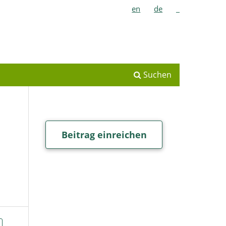
en
de
_
Suchen
Beitrag einreichen