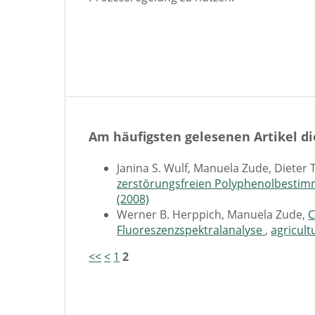
Am häufigsten gelesenen Artikel di
Janina S. Wulf, Manuela Zude, Diete
zerstörungsfreien Polyphenolbestim
(2008)
Werner B. Herppich, Manuela Zude,
C
Fluoreszenzspektralanalyse
,
agricult
<<
<
1
2