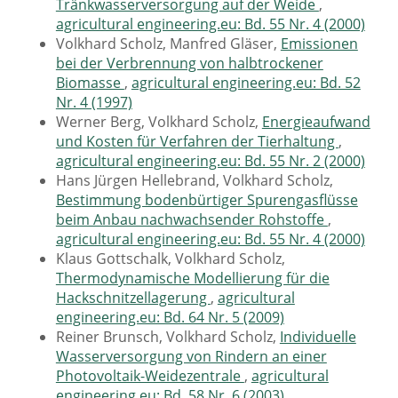
Tränkwasserversorgung auf der Weide
,
agricultural engineering.eu: Bd. 55 Nr. 4 (2000)
Volkhard Scholz, Manfred Gläser,
Emissionen
bei der Verbrennung von halbtrockener
Biomasse
,
agricultural engineering.eu: Bd. 52
Nr. 4 (1997)
Werner Berg, Volkhard Scholz,
Energieaufwand
und Kosten für Verfahren der Tierhaltung
,
agricultural engineering.eu: Bd. 55 Nr. 2 (2000)
Hans Jürgen Hellebrand, Volkhard Scholz,
Bestimmung bodenbürtiger Spurengasflüsse
beim Anbau nachwachsender Rohstoffe
,
agricultural engineering.eu: Bd. 55 Nr. 4 (2000)
Klaus Gottschalk, Volkhard Scholz,
Thermodynamische Modellierung für die
Hackschnitzellagerung
,
agricultural
engineering.eu: Bd. 64 Nr. 5 (2009)
Reiner Brunsch, Volkhard Scholz,
Individuelle
Wasserversorgung von Rindern an einer
Photovoltaik-Weidezentrale
,
agricultural
engineering.eu: Bd. 58 Nr. 6 (2003)