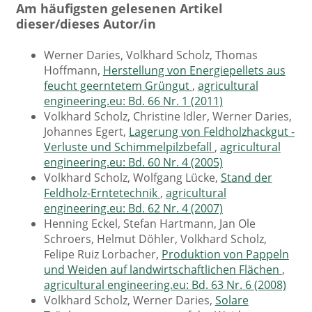
Am häufigsten gelesenen Artikel
dieser/dieses Autor/in
Werner Daries, Volkhard Scholz, Thomas
Hoffmann,
Herstellung von Energiepellets aus
feucht geerntetem Grüngut
,
agricultural
engineering.eu: Bd. 66 Nr. 1 (2011)
Volkhard Scholz, Christine Idler, Werner Daries,
Johannes Egert,
Lagerung von Feldholzhackgut -
Verluste und Schimmelpilzbefall
,
agricultural
engineering.eu: Bd. 60 Nr. 4 (2005)
Volkhard Scholz, Wolfgang Lücke,
Stand der
Feldholz-Erntetechnik
,
agricultural
engineering.eu: Bd. 62 Nr. 4 (2007)
Henning Eckel, Stefan Hartmann, Jan Ole
Schroers, Helmut Döhler, Volkhard Scholz,
Felipe Ruiz Lorbacher,
Produktion von Pappeln
und Weiden auf landwirtschaftlichen Flächen
,
agricultural engineering.eu: Bd. 63 Nr. 6 (2008)
Volkhard Scholz, Werner Daries,
Solare