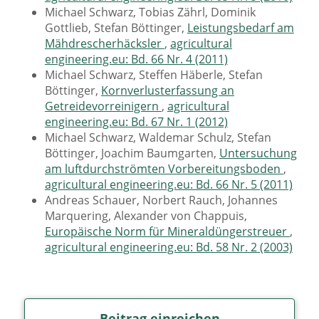
Michael Schwarz, Tobias Zährl, Dominik
Gottlieb, Stefan Böttinger,
Leistungsbedarf am
Mähdrescherhäcksler
,
agricultural
engineering.eu: Bd. 66 Nr. 4 (2011)
Michael Schwarz, Steffen Häberle, Stefan
Böttinger,
Kornverlusterfassung an
Getreidevorreinigern
,
agricultural
engineering.eu: Bd. 67 Nr. 1 (2012)
Michael Schwarz, Waldemar Schulz, Stefan
Böttinger, Joachim Baumgarten,
Untersuchung
am luftdurchströmten Vorbereitungsboden
,
agricultural engineering.eu: Bd. 66 Nr. 5 (2011)
Andreas Schauer, Norbert Rauch, Johannes
Marquering, Alexander von Chappuis,
Europäische Norm für Mineraldüngerstreuer
,
agricultural engineering.eu: Bd. 58 Nr. 2 (2003)
Beitrag einreichen